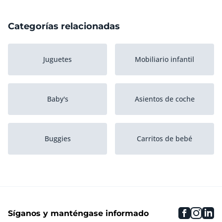
Categorías relacionadas
Juguetes
Mobiliario infantil
Baby's
Asientos de coche
Buggies
Carritos de bebé
Asientos infantiles rueda
Asientos para niños
faceboo
inst
li
Síganos y manténgase informado
Sillas de paseo