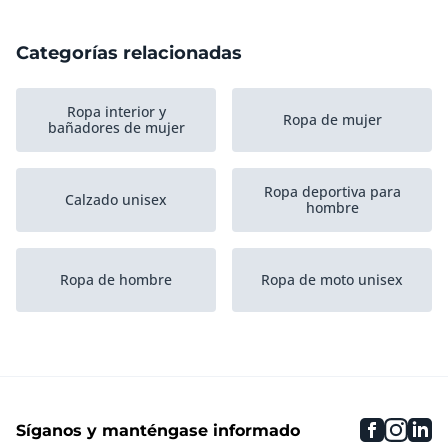
Categorías relacionadas
Ropa interior y
Ropa de mujer
bañadores de mujer
Ropa deportiva para
Calzado unisex
hombre
Ropa de hombre
Ropa de moto unisex
Ropa deportiva para
Bolsos y carteras
hombre
faceboo
inst
li
Síganos y manténgase informado
Ropa de trabajo unisex
Ropa ciclista