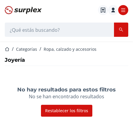
Página de inicio
Barra de búsqueda
Página de inicio
Categorías
Ropa, calzado y accesorios
Joyería
No hay resultados para estos filtros
No se han encontrado resultados
Restablecer los filtros