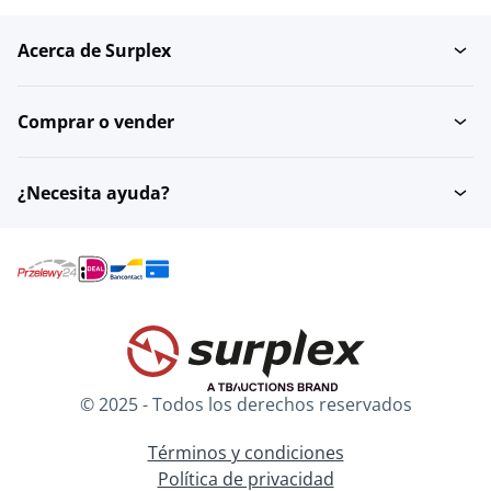
Acerca de Surplex
Ropa de moto para
Ropa infantil
mujer
Comprar o vender
Unisex
Accesorios de vestir
¿Necesita ayuda?
Calzado para hombre
Calzado para mujer
Ropa deportiva para
Ropa interior y
mujer
bañadores de hombre
© 2025 - Todos los derechos reservados
Ropa interior y
Relojes
bañadores unisex
Términos y condiciones
Política de privacidad